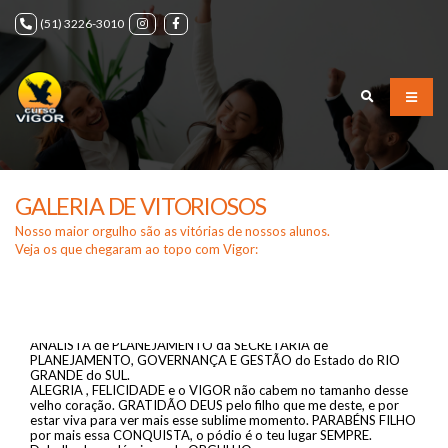
(51) 3226-3010
GALERIA DE VITORIOSOS
Nosso maior orgulho são as vitórias de nossos alunos.
Veja os que chegaram ao topo com Vigor:
É ORGULHO que se diz? Pois é, no meio desses 28, um é ele, o
meu FILHO: VITÓRIO REINALDO BACKES
tomando POSSE no dia de hoje, 22 de Fevereiro de 2021 como
ANALISTA de PLANEJAMENTO da SECRETARIA de
PLANEJAMENTO, GOVERNANÇA E GESTÃO do Estado do RIO
GRANDE do SUL.
ALEGRIA , FELICIDADE e o VIGOR não cabem no tamanho desse
velho coração. GRATIDÃO DEUS pelo filho que me deste, e por
estar viva para ver mais esse sublime momento. PARABÉNS FILHO
por mais essa CONQUISTA, o pódio é o teu lugar SEMPRE.