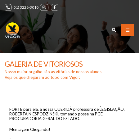
(51) 3226-3010
GALERIA DE VITORIOSOS
Nosso maior orgulho são as vitórias de nossos alunos.
Veja os que chegaram ao topo com Vigor:
E HOJE, 26 de setembro de 2024, o nosso CORAÇÃO bate mais
FORTE
para ela, a nossa QUERIDA professora de LEGISLAÇÂO,
ROBERTA NIESPODZINSKI, tomando posse na PGE-
PROCURADORIA GERAL DO ESTADO.
Mensagem Chegando!