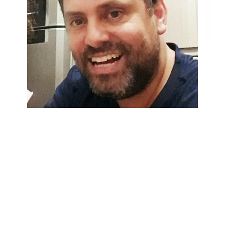
Gostaria de informar que fui nomeado para Técnico de
Enfermagem da Prefeitura Municipal de Porto Alegre, no dia 06 de
junho fiz meu preparatório aí em 2016.
O curso fez muito diferença no preparo para a prova.
Tieres Mello
06/06/2020
Técnico de Enfermagem
Prefeitura de Porto Alegre