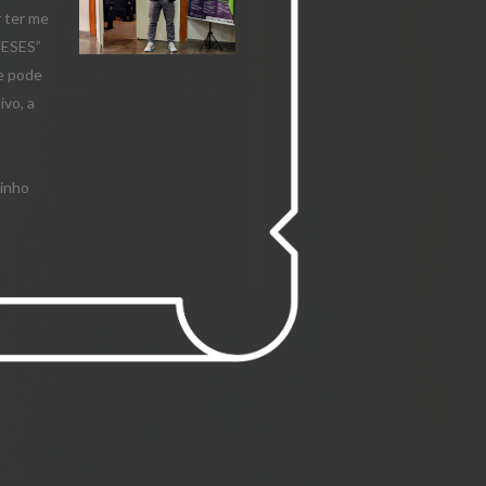
r ter me
MESES”
e pode
ivo, a
o
minho