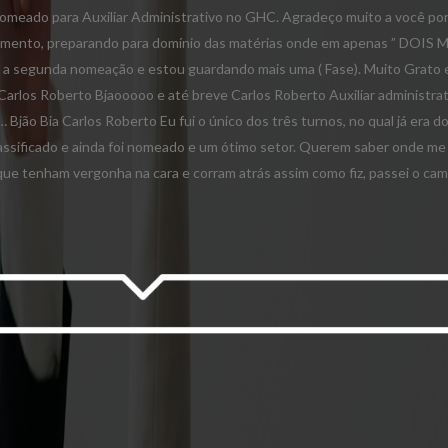
 nomeado para Auxiliar Administrativo no GHC. Agradeço muito a você po
ecimento, preparando para domínio das matérias onde em apenas ” DOIS 
É a segunda nomeação e estou guardando mais uma ( Fase). Muito Grato 
Carlos Roberto Bjaooooo e até breve Carlos Roberto Auxiliar administrat
Bjão Bia Carlos Roberto Eu fui o único dos três turnos, no qual já era d
ssificado e ainda foi nomeado e um ótimo setor. Querem saber onde me
ue tenham vergonha na cara e corram atrás assim como fiz, passei o ca