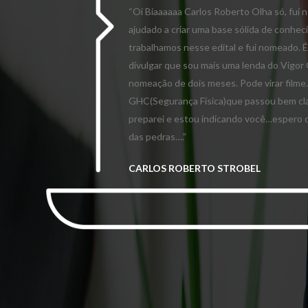
“Oi Biaaaaaa Carlos Roberto Olha só, fui
ajudado a criar uma base sólida de conh
trabalhamos nesse edital e fui nomeado. 
divulgar que sou mais uma lenda do Vigor 
nomeação de dois meses. Pode virar filme… 
GHC(Segurança Física)que passou bem cla
preparei e estou indicando você…espero q
das pedras….”
CARLOS ROBERTO STROBEL
03/06/2025
AUXILIAR ADMINISTRATIVO
GRUPO HOSPITALAR CONCEIÇÃO