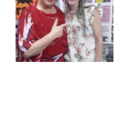
Vigorense no PÓDIO pela OITAVA vez.
Adriana Elizabeth Alves Pozzobon
NOMEADA, Hoje, 29/11/2023, na PREFEITURA DE PORTO
ALEGRE, no CARGO de Professora de Séries Iniciais.
E NÓS COMO ESTAMOS?
NOMEADOS DE ORGULHO e GRATIDÃO.
Adriana Elizabeth Alves Pozzobon