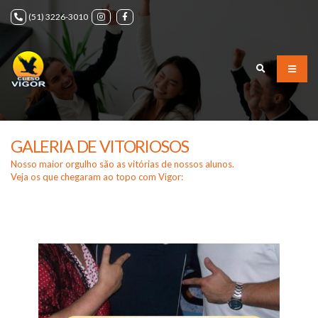
(51) 3226-3010
GALERIA DE VITORIOSOS
Nosso maior orgulho são as vitórias de nossos alunos.
Veja os que chegaram ao topo com Vigor: