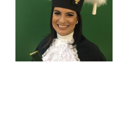
Bia primeiro lugar concurso para enfermeiro do município de
teutônia
Obrigada vigor pelas aulas ! Bia tu é a melhor professora do
mundo ! Agora rumo ao imesf domingo…
Ana Cláudia Cardoso
Enfermeira
Prefeitura de Teutônia