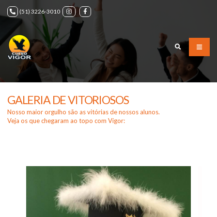
(51) 3226-3010
GALERIA DE VITORIOSOS
Nosso maior orgulho são as vitórias de nossos alunos.
Veja os que chegaram ao topo com Vigor: