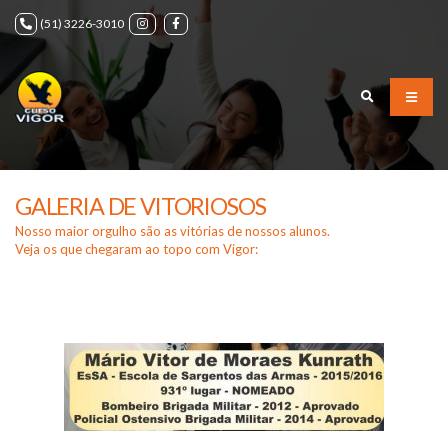
(51) 3226-3010
GALERIA DE VITORIOSOS
Nosso maior orgulho são as vitórias de nossos alunos.
Veja os que chegaram ao topo com Vigor: