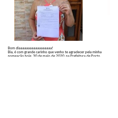
Bom diaaaaaaaaaaaaaaaaaa!
Bia, é com grande carinho que venho te agradecer pela minha
nomeação hoje, 30 de maio de 2020, na Prefeitura de Porto
Alegre. Demorou, mas chegou, e tudo acontece no tempo de
Deus. E não tem como estar feliz sem lembrar de vc que tenho
enorme admiração, só tenho a agradecer, muiiiiiito obrigada.
Hoje assinei minha posse, foram 4 anos de espera, mas o tempo
de Deus. Obrigada prof Bia e toda a equipe de excelentes
professores, Flávio, Diego e todos que estão a frente desse
maravilhoso curso.
VOCÊS SÃO 1000!
Janete Duarte