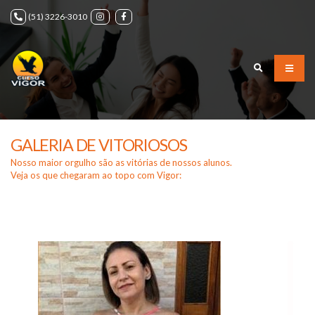
(51) 3226-3010
GALERIA DE VITORIOSOS
Nosso maior orgulho são as vitórias de nossos alunos.
Veja os que chegaram ao topo com Vigor: