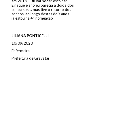
em 2018 .. “tu vai poder escolher”
E naquele ano eu parecia a doida dos
concursos…. mas tive o retorno dos
sonhos, ao longo destes dois anos
já estou na 4° nomeação
LILIANA PONTICELLI
10/09/2020
Enfermeira
Prefeitura de Gravataí