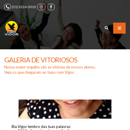
(51) 3226-3010
GALERIA DE VITORIOSOS
Nosso maior orgulho são as vitórias de nossos alunos.
Veja os que chegaram ao topo com Vigor:
Bia Vigor lembro das tuas palavras