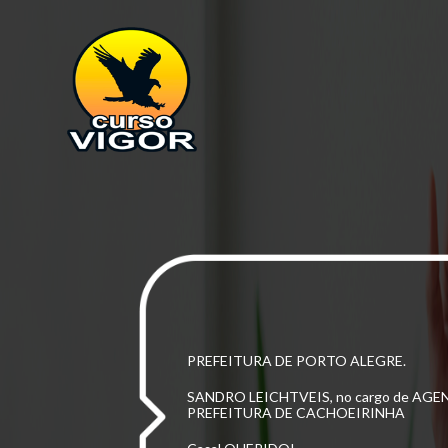
O CASAL VIGORENSE NO PÓDIO
ELA:
TATIANA MIRANDA –
PRIMEIRA NOME
SAPUCAIA do SUL, no cargo de Fiscal Sani
HOJE,
08/02/2025, ASSISTENTE ADMIN
PREFEITURA DE PORTO ALEGRE.
SANDRO LEICHTVEIS, no cargo de AGE
PREFEITURA DE CACHOEIRINHA