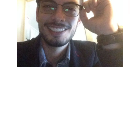
VIGORENSE no PÓDIO Seu nome? Giovani Moraes NOMEADO na
Prefeitura de Arroio dos Ratos – Coordenador do departamento
de Licitações
E, nós, como estamos? ORGULHOSOS
“Boa tarde, Mestra. Já faz um tempo que gostaria de expressar
minha gratidão ao Curso, em especial, a sua pessoa. Graças aos
ensinamentos, fui nomeado no Município de Arroio dos Ratos,
onde hoje dirijo o departamento de licitações. Cabe ressaltar
também que fui chamado na UFRGS para o Curso de Direito. Em
breve, apareço para um abraço e aquela bela foto na parede. Um