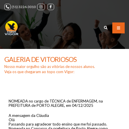
(51) 3226-3010
GALERIA DE VITORIOSOS
Nosso maior orgulho são as vitórias de nossos alunos.
Veja os que chegaram ao topo com Vigor:
VIGORENSE NO PÓDIO
ANA CLÁUDIA SOUSA
NOMEADA no cargo de TÉCNICA de ENFERMAGEM, na
PREFEITURA de PORTO ALEGRE, em 04/12/2025
A mensagem da Cláudia
Olá
Passando para agradecer todo ensino que me foi passado.
Nomeada no Concurso da prefeitura de Porto Alegre como