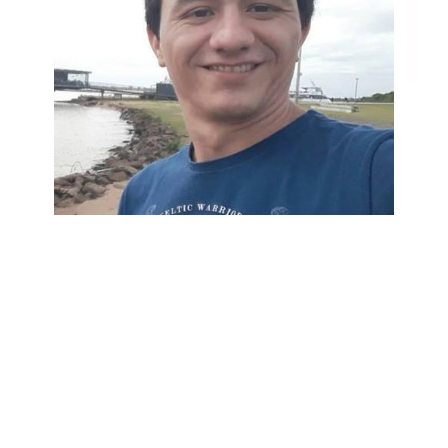
Bom dia!!!!!! Prof Bia Saiu minha nomeação no dia 05/06 para
prefeitura de porto alegre Tec em enfermagem Só agradecer ao
professores q com empenho se dedicaram a arte de ensinar me
proporcionando esta chance de ser nomeado
Flademir Velasque Machado
Técnico de Enfermagem
Prefeitura de Porto Alegre