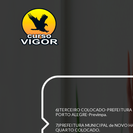
HISTÓRIAS que contamos AQUI.
FÁBIO RAMOS CANNAS
CARGO: ASSISTENTE SOCIAL.
1) NOMEADO- Prefeitura Municipal de No
SEGUNDO colocado.
2)NOMEADO-Prefeitura Municipal de S
Colocado.
3)NOMEADO- Prefeitura Municipal de Ga
Catarina- PRIMEIRO COLOCADO.
4)SEGUNDO Colocado Prefeitura de Baln
5)QUARTO COLOCADO- PREFEITURA M
Campo Bom.
6)TERCEIRO COLOCADO-PREFEITURA 
PORTO ALEGRE-Previmpa.
7)PREFEITURA MUNICIPAL de NOVO 
QUARTO COLOCADO.