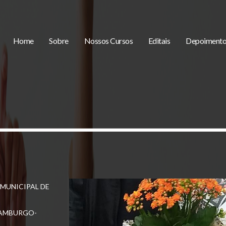
Home
Sobre
Nossos Cursos
Editais
Depoimento
va Santa Rita
apiranga- QUARTO
ropaba-Santa
eário PINHAL.
UNICIPAL de
MUNICIPAL DE
HAMBURGO-