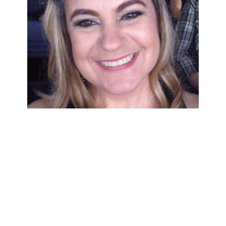
Após fazer o curso contigo, fui nomeada na prefeitura de Poa, na
área da educação especial, gostaria muito de tirar uma foto pra
colocar na parede
Um orgulho incrível!
Beijo grande
Flávia Rosa