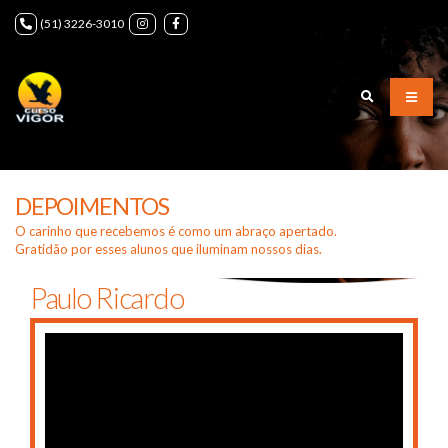
(51) 3226-3010
DEPOIMENTOS
O carinho que recebemos é como um abraço apertado.
Gratidão por esses alunos que iluminam nossos dias.
Paulo Ricardo