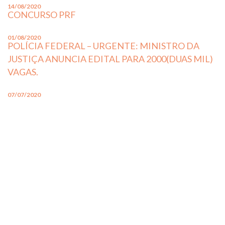
14/08/2020
CONCURSO PRF
01/08/2020
POLÍCIA FEDERAL – URGENTE: MINISTRO DA
JUSTIÇA ANUNCIA EDITAL PARA 2000(DUAS MIL)
VAGAS.
07/07/2020
TJ/RS – OFICIAL DE JUSTIÇA
07/07/2020
TJ/RS – ASSISTENTE SOCIAL
07/07/2020
PREFEITURA DE CANOAS – CARGOS NÍVEL
MÉDIO E SUPERIOR
07/07/2020
PREFEITURA DE CANOAS – GUARDA MUNICIPAL