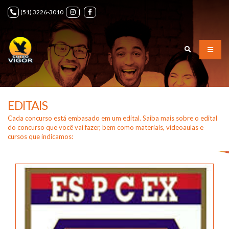
(51) 3226-3010
EDITAIS
Cada concurso está embasado em um edital. Saiba mais sobre o edital
do concurso
que você vai fazer, bem como materiais, videoaulas e
cursos que indicamos: