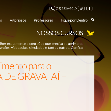
(51) 3226-3010
s
Vitoriosos
Professores
Fique por Dentro
NOSSOS CURSOS
lher exatamente o conteúdo que precisa se aprimorar.
rafos, videoaulas, simulados e tantos outros. Confira:
mento para o
A DE GRAVATAÍ –