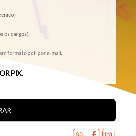
écnico)
s os cargos)
m formato pdf, por e-mail.
R PIX.
1-53 ou EMAIL:
cursovigoronline@gmail.com
RIDO.
RAR