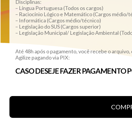
Disciplinas:
– Língua Portuguesa (Todos os cargos)
– Raciocínio Lógico e Matemático (Cargos médio/t
– Informática (Cargos médio/técnico)
– Legislação do SUS (Cargos superior)
– Legislação Municipal/ Legislação Ambiental (Todo
Até 48h após o pagamento, você recebe o arquivo, e
Agilize pagando via PIX:
CASO DESEJE FAZER PAGAMENTO PO
NOSSO PIX É O CNPJ: 10.897.985/000
cursovigoronline@gmail.com
ENVIAR COMPROVANTE PARA EMAIL: 
INFORMANDO O SIMULADO ADQUI
COMP