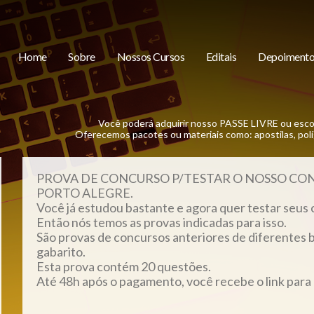
Home
Sobre
Nossos Cursos
Editais
Depoimento
Você poderá adquirir nosso PASSE LIVRE ou esco
Oferecemos pacotes ou materiais como: apostilas, políg
PROVA DE CONCURSO
P/TESTAR O NOSSO C
PORTO ALEGRE.
Você já estudou bastante e agora quer testar seus
Então nós temos as provas indicadas para isso.
São provas de concursos anteriores
de diferentes 
gabarito.
Esta prova contém 20 questões.
Até 48h após o pagamento, você recebe o link para a 