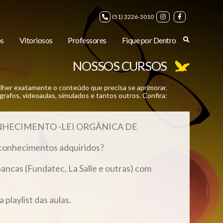
(51) 3226-3010
s
Vitoriosos
Professores
Fique por Dentro
NOSSOS CURSOS
lher exatamente o conteúdo que precisa se aprimorar.
rafos, videoaulas, simulados e tantos outros. Confira:
ONHECIMENTO
-LEI ORGÂNICA DE
 conhecimentos adquiridos?
bancas (Fundatec,
La Salle e outras) com
playlist das aulas.