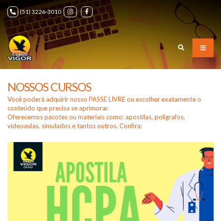
(51) 3226-3010
NOSSOS CURSOS
Você poderá adquirir nosso PASSE LIVRE ou escolher exatamente o
conteúdo que precisa se aprimorar.
Oferecemos pacotes ou materiais como: apostilas, polígrafos,
videoaulas, simulados e tantos outros. Confira: