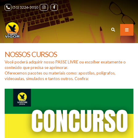
(51) 3226-3010
NOSSOS CURSOS
Você poderá adquirir nosso PASSE LIVRE ou escolher exatamente o
conteúdo que precisa se aprimorar.
Oferecemos pacotes ou materiais como: apostilas, polígrafos,
videoaulas, simulados e tantos outros. Confira: