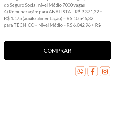
do Seguro Social, nível Médio 7000 vagas
4) Remuneração: para ANALISTA – R$ 9.371,32 +
R$ 1.175 (auxílo alimentação) = R$ 10.546,32
para TÉCNICO – Nível Médio – R$ 6.042,96 + R$
1.175 (auxílo alimentação) = R$ 7.217,96
PREVISÃO DE NOVA TURMA PRESENCIAL EM
28/07/2026
COMPRAR
CARGOS QUE O CURSO VIGOR VAI
PREPARAR COMPLETO:
TÉCNICO (NÍVEL MÉDIO)
Faça a sua matrícula para EAD De
R$ 450
Por R$ 480:
Clique aqui
e se inscreva.
No Pix: R$ 430,00- Chave
CNPJ: 10.897.985/0001-53 –
enviar comprovante:
cursovigoronline@gmail.com
Faça a sua matrícula para SOMENTE PRESENCIAL
De
R$ 550
Por
R$ 570
:
Clique
aqui
e se inscreva.
No Pix: R$ 520,00- Chave
CNPJ: 10.897.985/0001-53 –
enviar comprovante:
cursovigoronline@gmail.com