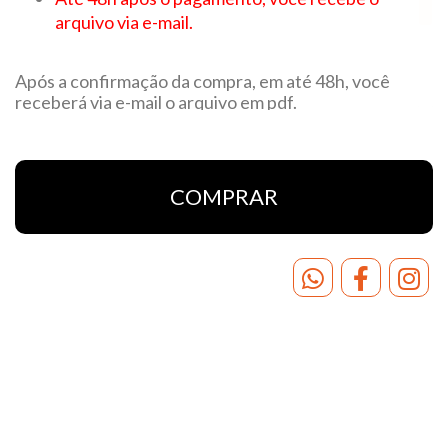
arquivo via e-mail.
Após a confirmação da compra, em até 48h, você
receberá via e-mail o arquivo em pdf.
CASO DESEJE FAZER PAGAMENTO POR PIX.
NOSSO PIX É O CNPJ: 10.897.985/0001-53 ou
EMAIL: cursovigoronline@gmail.com
ENVIAR COMPROVANTE PARA EMAIL:
COMPRAR
cursovigoronline@gmail.com INFORMANDO A
APOSTILA ADQUIRIDA.