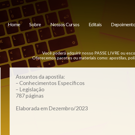
Home
Sobre
Nossos Cursos
Editais
Depoimento
Você poderá adquirir nosso PASSE LIVRE ou esco
Oferecemos pacotes ou materiais como: apostilas, políg
Assuntos da apostila:
– Conhecimentos Específicos
– Legislação
787 páginas
Elaborada em Dezembro/2023