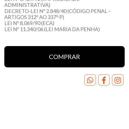
ADMINISTRATIVA)
DECRETO-LEI Nº 2.848/40 (CÓDIGO PENAL –
ARTIGOS 312º AO 337º-P)
LEI Nº 8.069/90 (ECA)
LEI Nº 11.340/06 (LEI MARIA DA PENHA)
PARA O CARGO DE MONITOR E PROFESSOR
LEI FEDERAL Nº 9.394/96 (LDB)
PARA PROFESSOR
DECRETO FEDERAL Nº 11.556/23 (INSTITUI O
COMPRAR
COMPROMISSO NACIONAL CRIANÇA
ALFABETIZADA)
LEI FEDERAL Nº 13.146/15 (ESTATUTO DA
PESSOA COM DEFICIÊNCIA)
LEI FEDERAL Nº 14.113/20 (FUNDEB)
ANEXOS
ANEXO 1 – Lei Orgânica do Município de Porto
Alegre.
ANEXO 2 – Estatuto dos Funcionários Públicos do
Município de Porto Alegre – Lei Complementar
Municipal nº 133/1985.
ANEXO 3 – Plano de Carreira dos Funcionários da