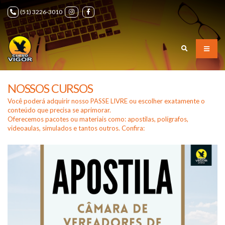
(51) 3226-3010
NOSSOS CURSOS
Você poderá adquirir nosso PASSE LIVRE ou escolher exatamente o
conteúdo que precisa se aprimorar.
Oferecemos pacotes ou materiais como: apostilas, polígrafos,
videoaulas, simulados e tantos outros. Confira: